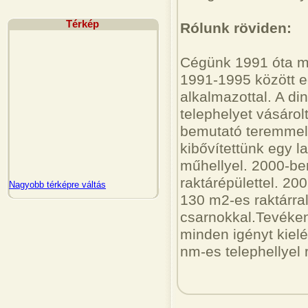
Térkép
Rólunk röviden:
Cégünk 1991 óta mű
1991-1995 között e
alkalmazottal. A di
telephelyet vásáro
bemutató teremmel 
kibővítettünk egy l
műhellyel. 2000-be
raktárépülettel. 2
Nagyobb térképre váltás
130 m2-es raktárra
csarnokkal.Tevéken
minden igényt kie
nm-es telephellyel