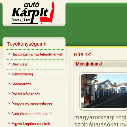
Tevékenységeink
Híreink:
Haszongépjármű felépítmények
Megújultunk!
Üléshuzat
Autószőnyeg
Sátorgarázs
Raktér kárpitozás
Ponyva és vasszerkezet
Autó és motorülés javítás
magyarországi régi
szolgáltatásokat ny
Egyéb kárpitos munkák